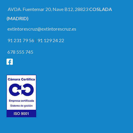
AVDA. Fuentemar 20, Nave B12, 28823
COSLADA
(MADRID)
extintorescruz@extintorescruz.es
91 231 79 56
|
91 129 24 22
678 555 745