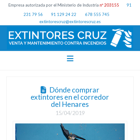
Empresa autorizada por el Ministerio de Industria
nº 203155
91
231 79 56
91 129 24 22
678 555 745
extintorescruz@extintorescruz.es
Navigation
Dónde comprar
extintores en el corredor
del Henares
15/04/2019