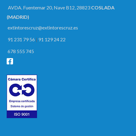
AVDA. Fuentemar 20, Nave B12, 28823
COSLADA
(MADRID)
extintorescruz@extintorescruz.es
91 231 79 56
|
91 129 24 22
678 555 745