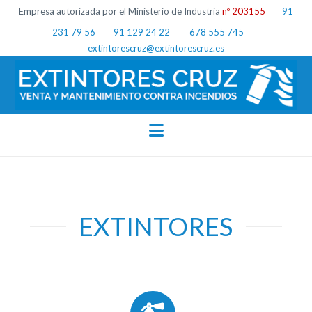
Empresa autorizada por el Ministerio de Industria
nº 203155
91
231 79 56
91 129 24 22
678 555 745
extintorescruz@extintorescruz.es
Navigation
EXTINTORES