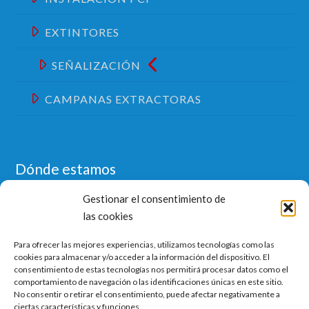
EXTINTORES
SEÑALIZACIÓN
CAMPANAS EXTRACTORAS
Dónde estamos
Gestionar el consentimiento de
las cookies
Para ofrecer las mejores experiencias, utilizamos tecnologías como las
cookies para almacenar y/o acceder a la información del dispositivo. El
consentimiento de estas tecnologías nos permitirá procesar datos como el
Haz clic para aceptar cookies de marketing y
comportamiento de navegación o las identificaciones únicas en este sitio.
permitir este contenido
No consentir o retirar el consentimiento, puede afectar negativamente a
ciertas características y funciones.