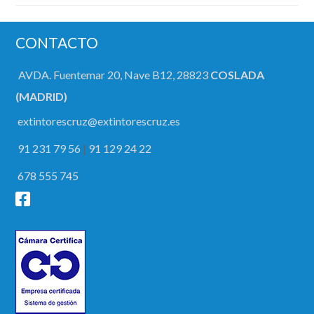
CONTACTO
AVDA. Fuentemar 20, Nave B12, 28823
COSLADA
(MADRID)
extintorescruz@extintorescruz.es
91 231 79 56
|
91 129 24 22
678 555 745