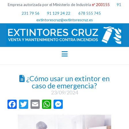
Empresa autorizada por el Ministerio de Industria
nº 203155
91
231 79 56
91 129 24 22
678 555 745
extintorescruz@extintorescruz.es
Navigation
¿Cómo usar un extintor en
caso de emergencia?
23/09/2024
Facebook
Twitter
Email
WhatsApp
Messenger