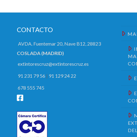
CONTACTO
MA
AVDA. Fuentemar 20, Nave B12, 28823
COSLADA (MADRID)
MA
CO
extintorescruz@extintorescruz.es
91 231 79 56
|
91 129 24 22
678 555 745
CO
EX
DE