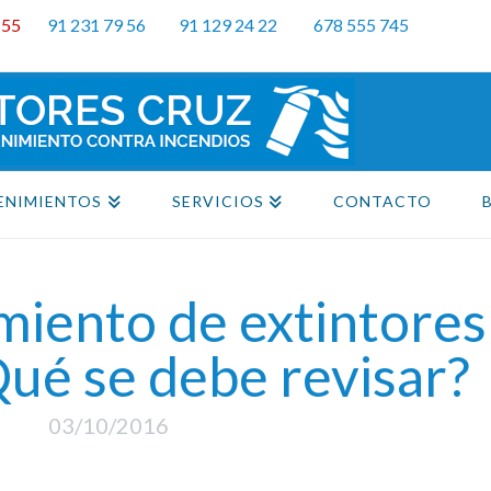
155
91 231 79 56
91 129 24 22
678 555 745
ENIMIENTOS
SERVICIOS
CONTACTO
iento de extintores
ué se debe revisar?
03/10/2016
p
nger