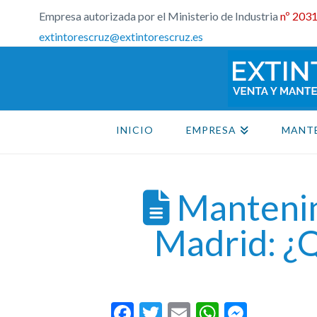
Empresa autorizada por el Ministerio de Industria
nº 203
extintorescruz@extintorescruz.es
INICIO
EMPRESA
MANT
Mantenim
Madrid: ¿Q
Facebook
Twitter
Email
WhatsAp
Messe