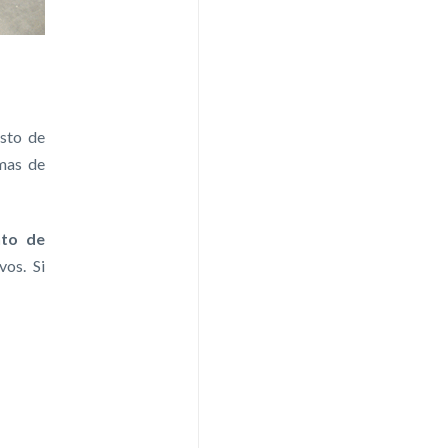
sto de
emas de
nto de
vos. Si