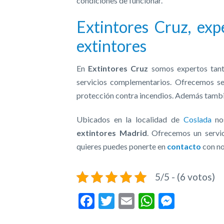
condiciones de funcionar.
Extintores Cruz, exp
extintores
En
Extintores Cruz
somos expertos tan
servicios complementarios. Ofrecemos se
protección contra incendios. Además tambié
Ubicados en la localidad de
Coslada
nos
extintores Madrid
. Ofrecemos un servic
quieres puedes ponerte en
contacto
con no
5/5 - (6 votos)
Facebook
Twitter
Email
WhatsAp
Messe