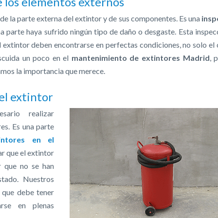
 los elementos externos
 de la parte externa del extintor y de sus componentes. Es una
insp
 parte haya sufrido ningún tipo de daño o desgaste. Esta inspec
 extintor deben encontrarse en perfectas condiciones, no solo el
escuida un poco en el
mantenimiento de extintores Madrid
, 
amos la importancia que merece.
el extintor
ario realizar
es. Es una parte
intores en el
r que el extintor
 que no se han
tado. Nuestros
o que debe tener
arse en plenas