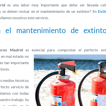
drid
es una labor muy importante que debe ser llevada ca
os se deben revisar en el mantenimiento de un extintor? En
Exti
lamos nosotros este servicio.
a el mantenimiento de extinto
ores Madrid
es esencial para comprobar el
perfecto es
r en mal estado no
 es tan importante
tores.
s medios técnicos
rfecto servicio de
ntamos con todas
uestro trabajo. Su
 si confía en la